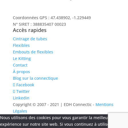
02 40 96 20 39
contact@socah-connectic.fr
Coordonnées GPS : 47.438902, -1.229449
N° SIRET : 388835407 00023
Accès rapides
Cintrage de tubes
Flexibles
Embouts de flexibles
Le Kitting
Contact
À propos
Blog sur la connectique
Facebook
Twitter
Linkedin
Copyright © 2007 - 2021 | EDH Connectic -
Mentions
Légales
Nous utilisons des cookies pour vous garantir la meilleure
expérience sur notre site web. Si vous continuez à utiliser ce site,