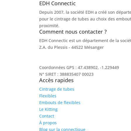
EDH Connectic
Depuis 2007, la société EDH a créé son départ
pour le cintrage de tubes au choix des embout
proximité.
Comment nous contacter ?
EDH Connectic est un département de la soci
Z.A. du Plessis - 44522 Mésanger
02 40 96 20 39
contact@socah-connectic.fr
Coordonnées GPS : 47.438902, -1.229449
N° SIRET : 388835407 00023
Accès rapides
Cintrage de tubes
Flexibles
Embouts de flexibles
Le Kitting
Contact
À propos
Blog sur la connectique