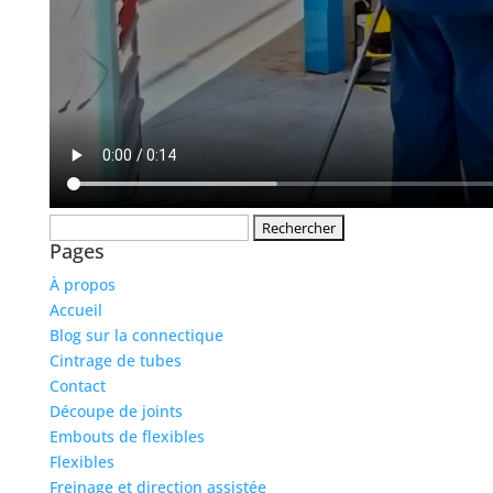
Rechercher :
Pages
À propos
Accueil
Blog sur la connectique
Cintrage de tubes
Contact
Découpe de joints
Embouts de flexibles
Flexibles
Freinage et direction assistée