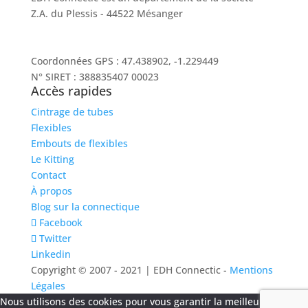
Z.A. du Plessis - 44522 Mésanger
02 40 96 20 39
contact@socah-connectic.fr
Coordonnées GPS : 47.438902, -1.229449
N° SIRET : 388835407 00023
Accès rapides
Cintrage de tubes
Flexibles
Embouts de flexibles
Le Kitting
Contact
À propos
Blog sur la connectique
Facebook
Twitter
Linkedin
Copyright © 2007 - 2021 | EDH Connectic -
Mentions
Légales
Nous utilisons des cookies pour vous garantir la meilleure