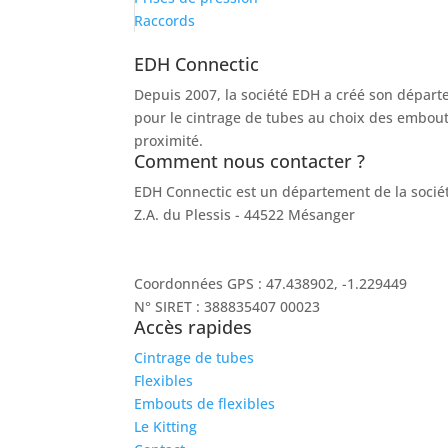
Raccords
EDH Connectic
Depuis 2007, la société EDH a créé son départ
pour le cintrage de tubes au choix des embout
proximité.
Comment nous contacter ?
EDH Connectic est un département de la soci
Z.A. du Plessis - 44522 Mésanger
02 40 96 20 39
contact@socah-connectic.fr
Coordonnées GPS : 47.438902, -1.229449
N° SIRET : 388835407 00023
Accès rapides
Cintrage de tubes
Flexibles
Embouts de flexibles
Le Kitting